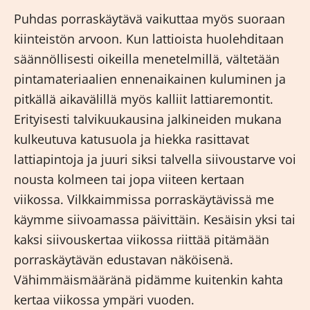
Puhdas porraskäytävä vaikuttaa myös suoraan
kiinteistön arvoon. Kun lattioista huolehditaan
säännöllisesti oikeilla menetelmillä, vältetään
pintamateriaalien ennenaikainen kuluminen ja
pitkällä aikavälillä myös kalliit lattiaremontit.
Erityisesti talvikuukausina jalkineiden mukana
kulkeutuva katusuola ja hiekka rasittavat
lattiapintoja ja juuri siksi talvella siivoustarve voi
nousta kolmeen tai jopa viiteen kertaan
viikossa. Vilkkaimmissa porraskäytävissä me
käymme siivoamassa päivittäin. Kesäisin yksi tai
kaksi siivouskertaa viikossa riittää pitämään
porraskäytävän edustavan näköisenä.
Vähimmäismääränä pidämme kuitenkin kahta
kertaa viikossa ympäri vuoden.