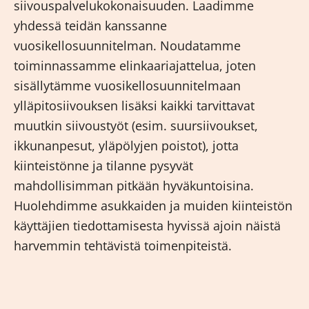
siivouspalvelukokonaisuuden. Laadimme
yhdessä teidän kanssanne
vuosikellosuunnitelman. Noudatamme
toiminnassamme elinkaariajattelua, joten
sisällytämme vuosikellosuunnitelmaan
ylläpitosiivouksen lisäksi kaikki tarvittavat
muutkin siivoustyöt (esim. suursiivoukset,
ikkunanpesut, yläpölyjen poistot), jotta
kiinteistönne ja tilanne pysyvät
mahdollisimman pitkään hyväkuntoisina.
Huolehdimme asukkaiden ja muiden kiinteistön
käyttäjien tiedottamisesta hyvissä ajoin näistä
harvemmin tehtävistä toimenpiteistä.