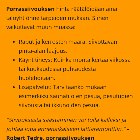
Porrassiivouksen
hinta räätälöidään aina
taloyhtiönne tarpeiden mukaan. Siihen
vaikuttavat muun muassa:
Raput ja kerrosten määrä: Siivottavan
pinta-alan laajuus.
Käyntitiheys: Kuinka monta kertaa viikossa
tai kuukaudessa puhtaudesta
huolehditaan.
Lisäpalvelut: Tarvitaanko mukaan
esimerkiksi saunatilojen pesua, pesutupien
siivousta tai ikkunoiden pesua.
"Siivouksesta säästäminen voi tulla kalliiksi ja
johtaa jopa ennenaikaiseen lattiaremonttiin."
–
Robert Tedre, porrassiivouksen