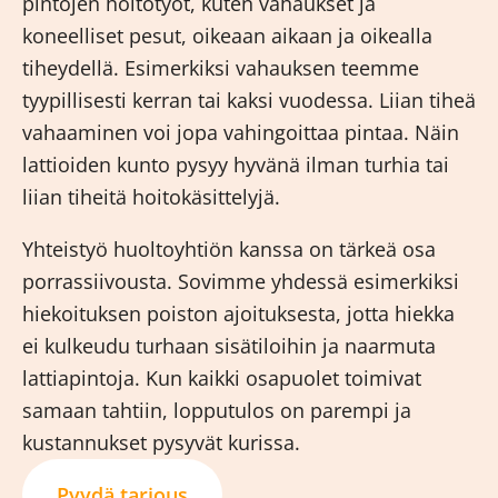
pintojen hoitotyöt, kuten vahaukset ja
koneelliset pesut, oikeaan aikaan ja oikealla
tiheydellä. Esimerkiksi vahauksen teemme
tyypillisesti kerran tai kaksi vuodessa. Liian tiheä
vahaaminen voi jopa vahingoittaa pintaa. Näin
lattioiden kunto pysyy hyvänä ilman turhia tai
liian tiheitä hoitokäsittelyjä.
Yhteistyö huoltoyhtiön kanssa on tärkeä osa
porrassiivousta. Sovimme yhdessä esimerkiksi
hiekoituksen poiston ajoituksesta, jotta hiekka
ei kulkeudu turhaan sisätiloihin ja naarmuta
lattiapintoja. Kun kaikki osapuolet toimivat
samaan tahtiin, lopputulos on parempi ja
kustannukset pysyvät kurissa.
Pyydä tarjous