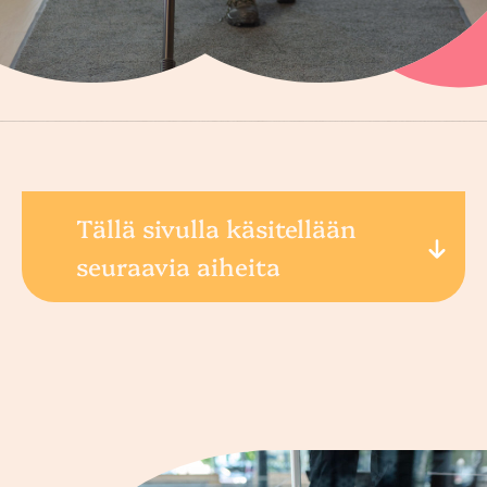
Tällä sivulla käsitellään
seuraavia aiheita