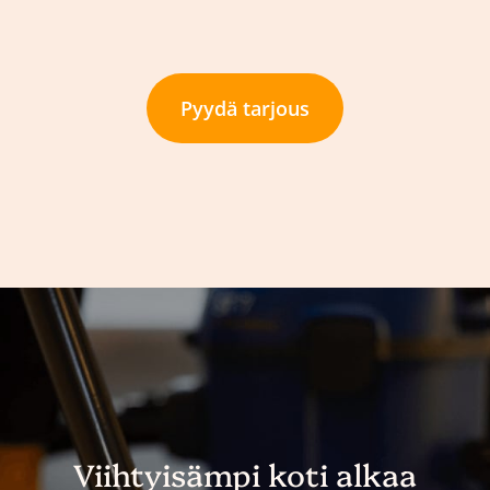
Pyydä tarjous
Viihtyisämpi koti alkaa