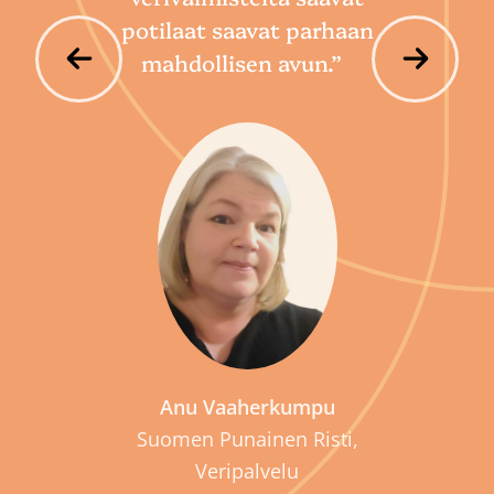
potilaat saavat parhaan
mahdollisen avun.”
P
Anu Vaaherkumpu
Suomen Punainen Risti,
Veripalvelu