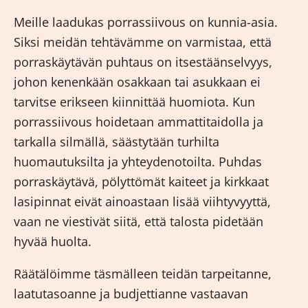
Meille laadukas
porrassiivous
on kunnia-asia.
Siksi meidän tehtävämme on varmistaa, että
porraskäytävän puhtaus on itsestäänselvyys,
johon kenenkään osakkaan tai asukkaan ei
tarvitse erikseen kiinnittää huomiota. Kun
porrassiivous hoidetaan ammattitaidolla ja
tarkalla silmällä, säästytään turhilta
huomautuksilta ja yhteydenotoilta. Puhdas
porraskäytävä, pölyttömät kaiteet ja kirkkaat
lasipinnat eivät ainoastaan lisää viihtyvyyttä,
vaan ne viestivät siitä, että talosta pidetään
hyvää huolta.
Räätälöimme täsmälleen teidän tarpeitanne,
laatutasoanne ja budjettianne vastaavan