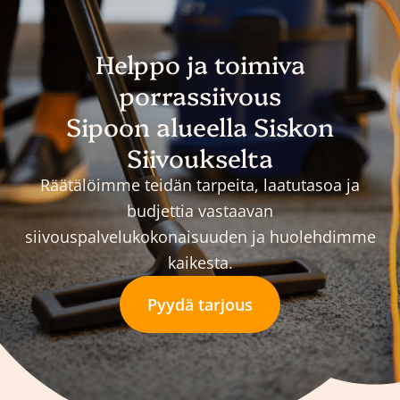
Helppo ja toimiva
porrassiivous
Sipoon alueella Siskon
Siivoukselta
Räätälöimme teidän tarpeita, laatutasoa ja
budjettia vastaavan
siivouspalvelukokonaisuuden ja huolehdimme
kaikesta.
Pyydä tarjous