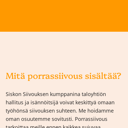
Mitä porrassiivous sisältää?
Siskon Siivouksen kumppanina taloyhtiön
hallitus ja isännöitsijä voivat keskittyä omaan
työhönsä siivouksen suhteen. Me hoidamme
oman osuutemme sovitusti. Porrassiivous
tarkoittaa meille ennen kaikkea sujuvaa