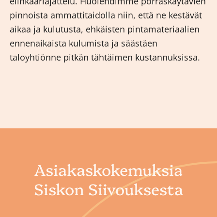
elinkaariajattelu. Huolehdimme porraskäytävien
pinnoista ammattitaidolla niin, että ne kestävät
aikaa ja kulutusta, ehkäisten pintamateriaalien
ennenaikaista kulumista ja säästäen
taloyhtiönne pitkän tähtäimen kustannuksissa.
Asiakaskokemuksia
Siskon Siivouksesta