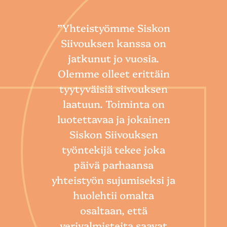
”Yhteistyömme Siskon
Siivouksen kanssa on
jatkunut jo vuosia.
Olemme olleet erittäin
tyytyväisiä siivouksen
laatuun. Toiminta on
“
luotettavaa ja jokainen
Sii
Siskon Siivouksen
he
työntekijä tekee joka
Toim
päivä parhaansa
niin
yhteistyön sujumiseksi ja
so
huolehtii omalta
hoi
osaltaan, että
por
verivalmisteita saavat