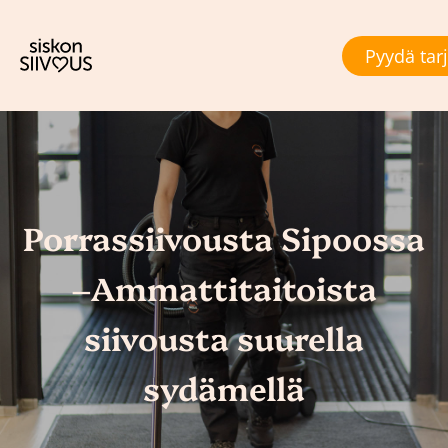
Pyydä tar
Porrassiivousta Sipoossa
–Ammattitaitoista
siivousta suurella
sydämellä