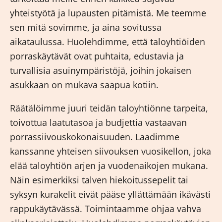
yhteistyötä ja lupausten pitämistä. Me teemme
sen mitä sovimme, ja aina sovitussa
aikataulussa. Huolehdimme, että taloyhtiöiden
porraskäytävät ovat puhtaita, edustavia ja
turvallisia asuinympäristöjä, joihin jokaisen
asukkaan on mukava saapua kotiin.
Räätälöimme juuri teidän taloyhtiönne tarpeita,
toivottua laatutasoa ja budjettia vastaavan
porrassiivouskokonaisuuden. Laadimme
kanssanne yhteisen siivouksen vuosikellon, joka
elää taloyhtiön arjen ja vuodenaikojen mukana.
Näin esimerkiksi talven hiekoitussepelit tai
syksyn kurakelit eivät pääse yllättämään ikävästi
rappukäytävässä. Toimintaamme ohjaa vahva