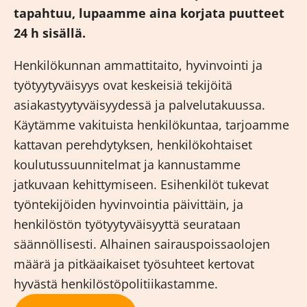
tapahtuu, lupaamme aina korjata puutteet
24 h sisällä.
Henkilökunnan ammattitaito, hyvinvointi ja
työtyytyväisyys ovat keskeisiä tekijöitä
asiakastyytyväisyydessä ja palvelutakuussa.
Käytämme vakituista henkilökuntaa, tarjoamme
kattavan perehdytyksen, henkilökohtaiset
koulutussuunnitelmat ja kannustamme
jatkuvaan kehittymiseen. Esihenkilöt tukevat
työntekijöiden hyvinvointia päivittäin, ja
henkilöstön työtyytyväisyyttä seurataan
säännöllisesti. Alhainen sairauspoissaolojen
määrä ja pitkäaikaiset työsuhteet kertovat
hyvästä henkilöstöpolitiikastamme.