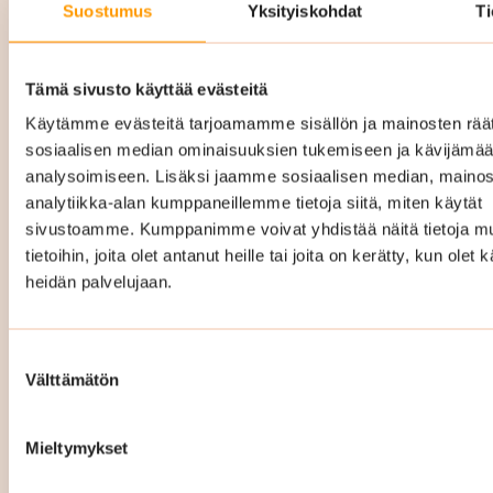
Suostumus
Yksityiskohdat
Ti
Porraskäytävien lattiat ovat kovalla kulutuksella
joka päivä, ja Suomen sääolosuhteet tekevät
niistä erityisen haavoittuvia. Talvella jalkineiden
Tämä sivusto käyttää evästeitä
mukana kulkeutuva katusuola, kura ja hiekka
Käytämme evästeitä tarjoamamme sisällön ja mainosten räät
voivat imeytyä lattiamateriaaleihin ja
sosiaalisen median ominaisuuksien tukemiseen ja kävijäm
analysoimiseen. Lisäksi jaamme sosiaalisen median, mainos
vahingoittaa niitä pysyvästi. Erityisesti
analytiikka-alan kumppaneillemme tietoja siitä, miten käytät
uudemmissa taloissa käytetyt PUR- ja
sivustoamme. Kumppanimme voivat yhdistää näitä tietoja mu
vinyylilattiat eivät anna anteeksi laiminlyöntejä.
tietoihin, joita olet antanut heille tai joita on kerätty, kun olet 
Mikäli ne pääsevät vaurioitumaan, niitä ei voi
heidän palvelujaan.
enää elvyttää. Siksi oikea-aikainen ja oikeilla
menetelmillä tehty siivous on juuri näissä
Suostumuksen
kohteissa erityisen tärkeää. Siivouksesta
Välttämätön
valinta
säästäminen voi pahimmillaan johtaa
ennenaikaiseen ja kalliiseen lattiaremonttiin.
Mieltymykset
Me tiedämme, miten eri lattiamateriaalit