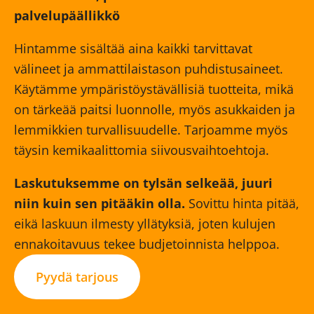
palvelupäällikkö
Hintamme sisältää aina kaikki tarvittavat
välineet ja ammattilaistason puhdistusaineet.
Käytämme ympäristöystävällisiä tuotteita, mikä
on tärkeää paitsi luonnolle, myös asukkaiden ja
lemmikkien turvallisuudelle. Tarjoamme myös
täysin kemikaalittomia siivousvaihtoehtoja.
Laskutuksemme on tylsän selkeää, juuri
niin kuin sen pitääkin olla.
Sovittu hinta pitää,
eikä laskuun ilmesty yllätyksiä, joten kulujen
ennakoitavuus tekee budjetoinnista helppoa.
Pyydä tarjous