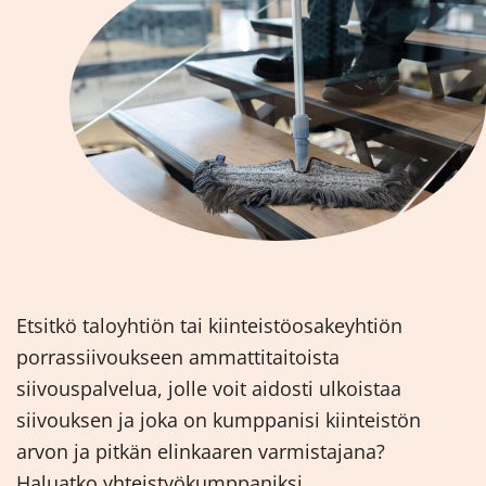
Etsitkö taloyhtiön tai kiinteistöosakeyhtiön
porrassiivoukseen ammattitaitoista
siivouspalvelua, jolle voit aidosti ulkoistaa
siivouksen ja joka on kumppanisi kiinteistön
arvon ja pitkän elinkaaren varmistajana?
Haluatko yhteistyökumppaniksi