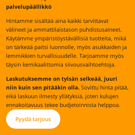
palvelupäällikkö
Hintamme sisältää aina kaikki tarvittavat
välineet ja ammattilaistason puhdistusaineet.
Käytämme ympäristöystävällisiä tuotteita, mikä
on tärkeää paitsi luonnolle, myös asukkaiden ja
lemmikkien turvallisuudelle. Tarjoamme myös
täysin kemikaalittomia siivousvaihtoehtoja.
Laskutuksemme on tylsän selkeää, juuri
niin kuin sen pitääkin olla.
Sovittu hinta pitää,
eikä laskuun ilmesty yllätyksiä, joten kulujen
ennakoitavuus tekee budjetoinnista helppoa.
Pyydä tarjous