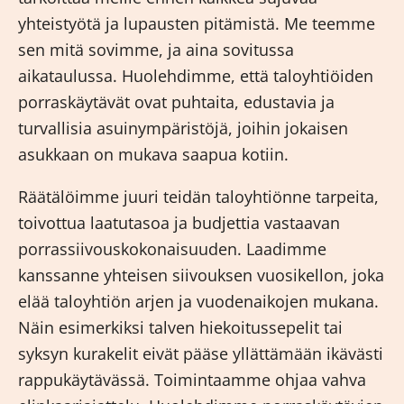
yhteistyötä ja lupausten pitämistä. Me teemme
sen mitä sovimme, ja aina sovitussa
aikataulussa. Huolehdimme, että taloyhtiöiden
porraskäytävät ovat puhtaita, edustavia ja
turvallisia asuinympäristöjä, joihin jokaisen
asukkaan on mukava saapua kotiin.
Räätälöimme juuri teidän taloyhtiönne tarpeita,
toivottua laatutasoa ja budjettia vastaavan
porrassiivouskokonaisuuden. Laadimme
kanssanne yhteisen siivouksen vuosikellon, joka
elää taloyhtiön arjen ja vuodenaikojen mukana.
Näin esimerkiksi talven hiekoitussepelit tai
syksyn kurakelit eivät pääse yllättämään ikävästi
rappukäytävässä. Toimintaamme ohjaa vahva