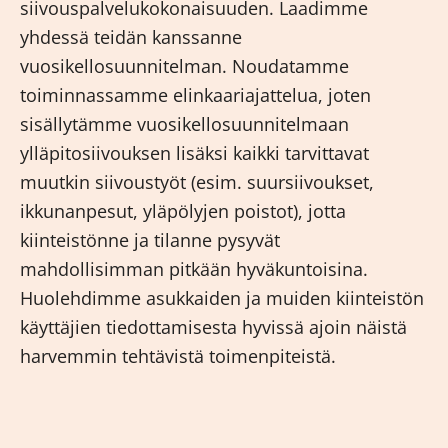
siivouspalvelukokonaisuuden. Laadimme
yhdessä teidän kanssanne
vuosikellosuunnitelman. Noudatamme
toiminnassamme elinkaariajattelua, joten
sisällytämme vuosikellosuunnitelmaan
ylläpitosiivouksen lisäksi kaikki tarvittavat
muutkin siivoustyöt (esim. suursiivoukset,
ikkunanpesut, yläpölyjen poistot), jotta
kiinteistönne ja tilanne pysyvät
mahdollisimman pitkään hyväkuntoisina.
Huolehdimme asukkaiden ja muiden kiinteistön
käyttäjien tiedottamisesta hyvissä ajoin näistä
harvemmin tehtävistä toimenpiteistä.