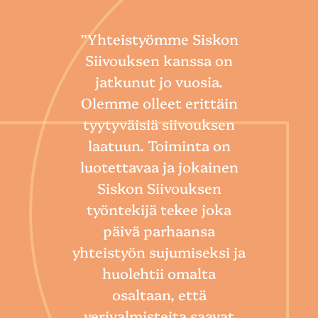
”Yhteistyömme Siskon
Siivouksen kanssa on
jatkunut jo vuosia.
Olemme olleet erittäin
tyytyväisiä siivouksen
laatuun. Toiminta on
“
luotettavaa ja jokainen
Sii
Siskon Siivouksen
he
työntekijä tekee joka
Toim
päivä parhaansa
niin
yhteistyön sujumiseksi ja
so
huolehtii omalta
hoi
osaltaan, että
por
verivalmisteita saavat