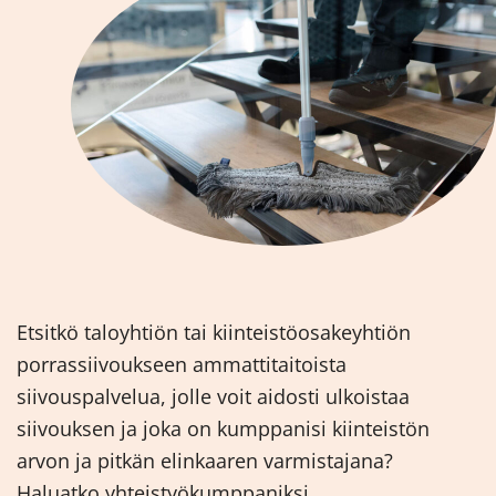
Etsitkö taloyhtiön tai kiinteistöosakeyhtiön
porrassiivoukseen ammattitaitoista
siivouspalvelua, jolle voit aidosti ulkoistaa
siivouksen ja joka on kumppanisi kiinteistön
arvon ja pitkän elinkaaren varmistajana?
Haluatko yhteistyökumppaniksi