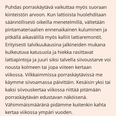
Puhdas porraskäytävä vaikuttaa myös suoraan
kiinteistön arvoon. Kun lattioista huolehditaan
säännöllisesti oikeilla menetelmillä, vältetään
pintamateriaalien ennenaikainen kuluminen ja
pitkällä aikavälillä myös kalliit lattiaremontit.
Erityisesti talvikuukausina jalkineiden mukana
kulkeutuva katusuola ja hiekka rasittavat
lattiapintoja ja juuri siksi talvella siivoustarve voi
nousta kolmeen tai jopa viiteen kertaan
viikossa. Vilkkaimmissa porraskäytävissä me
käymme siivoamassa päivittäin. Kesäisin yksi tai
kaksi siivouskertaa viikossa riittää pitämään
porraskäytävän edustavan näköisenä.
Vähimmäismääränä pidämme kuitenkin kahta
kertaa viikossa ympäri vuoden.