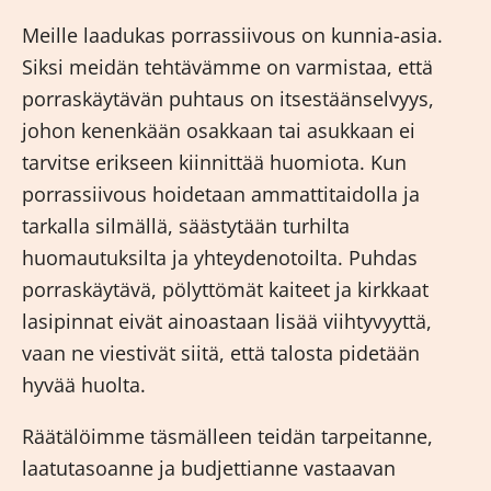
Meille laadukas
porrassiivous
on kunnia-asia.
Siksi meidän tehtävämme on varmistaa, että
porraskäytävän puhtaus on itsestäänselvyys,
johon kenenkään osakkaan tai asukkaan ei
tarvitse erikseen kiinnittää huomiota. Kun
porrassiivous hoidetaan ammattitaidolla ja
tarkalla silmällä, säästytään turhilta
huomautuksilta ja yhteydenotoilta. Puhdas
porraskäytävä, pölyttömät kaiteet ja kirkkaat
lasipinnat eivät ainoastaan lisää viihtyvyyttä,
vaan ne viestivät siitä, että talosta pidetään
hyvää huolta.
Räätälöimme täsmälleen teidän tarpeitanne,
laatutasoanne ja budjettianne vastaavan