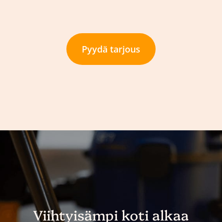
Pyydä tarjous
Viihtyisämpi koti alkaa