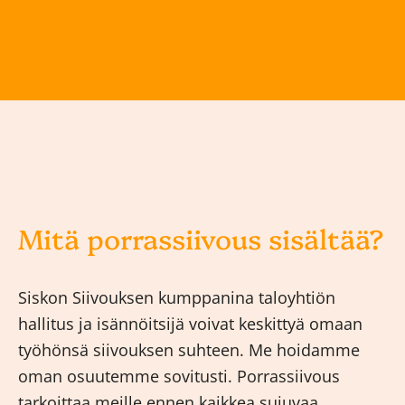
Mitä porrassiivous sisältää?
Siskon Siivouksen kumppanina taloyhtiön
hallitus ja isännöitsijä voivat keskittyä omaan
työhönsä siivouksen suhteen. Me hoidamme
oman osuutemme sovitusti. Porrassiivous
tarkoittaa meille ennen kaikkea sujuvaa