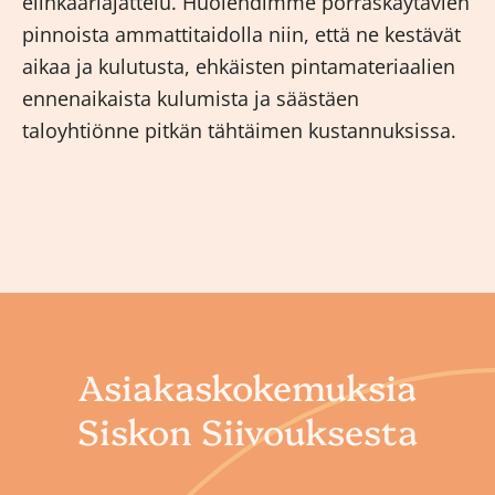
elinkaariajattelu. Huolehdimme porraskäytävien
pinnoista ammattitaidolla niin, että ne kestävät
aikaa ja kulutusta, ehkäisten pintamateriaalien
ennenaikaista kulumista ja säästäen
taloyhtiönne pitkän tähtäimen kustannuksissa.
Asiakaskokemuksia
Siskon Siivouksesta