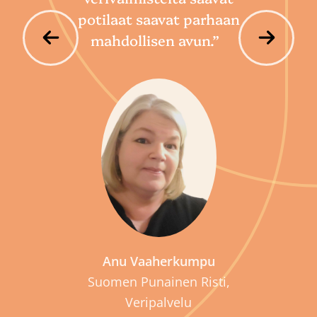
potilaat saavat parhaan
mahdollisen avun.”
P
Anu Vaaherkumpu
Suomen Punainen Risti,
Veripalvelu