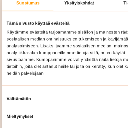
Suostumus
Yksityiskohdat
Ti
Porraskäytävien lattiat ovat kovalla kulutuksella
joka päivä, ja Suomen sääolosuhteet tekevät
niistä erityisen haavoittuvia. Talvella jalkineiden
Tämä sivusto käyttää evästeitä
mukana kulkeutuva katusuola, kura ja hiekka
Käytämme evästeitä tarjoamamme sisällön ja mainosten räät
voivat imeytyä lattiamateriaaleihin ja
sosiaalisen median ominaisuuksien tukemiseen ja kävijäm
analysoimiseen. Lisäksi jaamme sosiaalisen median, mainos
vahingoittaa niitä pysyvästi. Erityisesti
analytiikka-alan kumppaneillemme tietoja siitä, miten käytät
uudemmissa taloissa käytetyt PUR- ja
sivustoamme. Kumppanimme voivat yhdistää näitä tietoja mu
vinyylilattiat eivät anna anteeksi laiminlyöntejä.
tietoihin, joita olet antanut heille tai joita on kerätty, kun olet 
Mikäli ne pääsevät vaurioitumaan, niitä ei voi
heidän palvelujaan.
enää elvyttää. Siksi oikea-aikainen ja oikeilla
menetelmillä tehty siivous on juuri näissä
Suostumuksen
kohteissa erityisen tärkeää. Siivouksesta
Välttämätön
valinta
säästäminen voi pahimmillaan johtaa
ennenaikaiseen ja kalliiseen lattiaremonttiin.
Mieltymykset
Me tiedämme, miten eri lattiamateriaalit