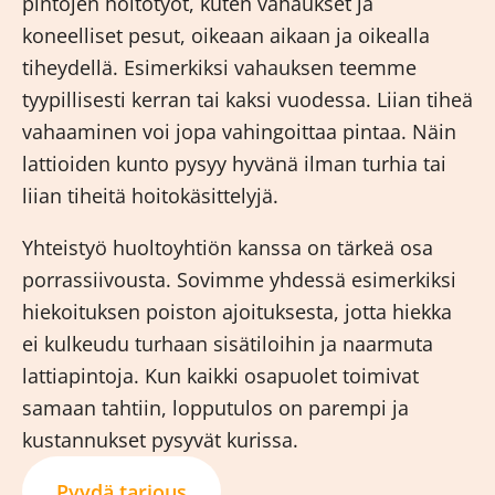
pintojen hoitotyöt, kuten vahaukset ja
koneelliset pesut, oikeaan aikaan ja oikealla
tiheydellä. Esimerkiksi vahauksen teemme
tyypillisesti kerran tai kaksi vuodessa. Liian tiheä
vahaaminen voi jopa vahingoittaa pintaa. Näin
lattioiden kunto pysyy hyvänä ilman turhia tai
liian tiheitä hoitokäsittelyjä.
Yhteistyö huoltoyhtiön kanssa on tärkeä osa
porrassiivousta. Sovimme yhdessä esimerkiksi
hiekoituksen poiston ajoituksesta, jotta hiekka
ei kulkeudu turhaan sisätiloihin ja naarmuta
lattiapintoja. Kun kaikki osapuolet toimivat
samaan tahtiin, lopputulos on parempi ja
kustannukset pysyvät kurissa.
Pyydä tarjous