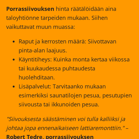
Porrassiivouksen
hinta räätälöidään aina
taloyhtiönne tarpeiden mukaan. Siihen
vaikuttavat muun muassa:
Raput ja kerrosten määrä: Siivottavan
pinta-alan laajuus.
Käyntitiheys: Kuinka monta kertaa viikossa
tai kuukaudessa puhtaudesta
huolehditaan.
Lisäpalvelut: Tarvitaanko mukaan
esimerkiksi saunatilojen pesua, pesutupien
siivousta tai ikkunoiden pesua.
"Siivouksesta säästäminen voi tulla kalliiksi ja
johtaa jopa ennenaikaiseen lattiaremonttiin."
–
Robert Tedre, porrassiivouksen