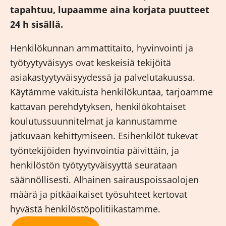
tapahtuu, lupaamme aina korjata puutteet
24 h sisällä.
Henkilökunnan ammattitaito, hyvinvointi ja
työtyytyväisyys ovat keskeisiä tekijöitä
asiakastyytyväisyydessä ja palvelutakuussa.
Käytämme vakituista henkilökuntaa, tarjoamme
kattavan perehdytyksen, henkilökohtaiset
koulutussuunnitelmat ja kannustamme
jatkuvaan kehittymiseen. Esihenkilöt tukevat
työntekijöiden hyvinvointia päivittäin, ja
henkilöstön työtyytyväisyyttä seurataan
säännöllisesti. Alhainen sairauspoissaolojen
määrä ja pitkäaikaiset työsuhteet kertovat
hyvästä henkilöstöpolitiikastamme.