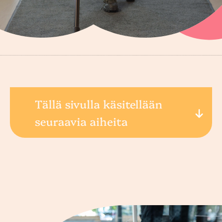
Tällä sivulla käsitellään
seuraavia aiheita