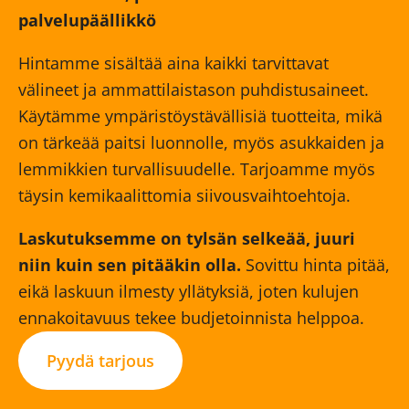
palvelupäällikkö
Hintamme sisältää aina kaikki tarvittavat
välineet ja ammattilaistason puhdistusaineet.
Käytämme ympäristöystävällisiä tuotteita, mikä
on tärkeää paitsi luonnolle, myös asukkaiden ja
lemmikkien turvallisuudelle. Tarjoamme myös
täysin kemikaalittomia siivousvaihtoehtoja.
Laskutuksemme on tylsän selkeää, juuri
niin kuin sen pitääkin olla.
Sovittu hinta pitää,
eikä laskuun ilmesty yllätyksiä, joten kulujen
ennakoitavuus tekee budjetoinnista helppoa.
Pyydä tarjous