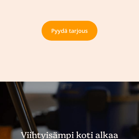
Pyydä tarjous
Viihtyisämpi koti alkaa