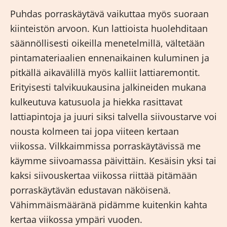
Puhdas porraskäytävä vaikuttaa myös suoraan
kiinteistön arvoon. Kun lattioista huolehditaan
säännöllisesti oikeilla menetelmillä, vältetään
pintamateriaalien ennenaikainen kuluminen ja
pitkällä aikavälillä myös kalliit lattiaremontit.
Erityisesti talvikuukausina jalkineiden mukana
kulkeutuva katusuola ja hiekka rasittavat
lattiapintoja ja juuri siksi talvella siivoustarve voi
nousta kolmeen tai jopa viiteen kertaan
viikossa. Vilkkaimmissa porraskäytävissä me
käymme siivoamassa päivittäin. Kesäisin yksi tai
kaksi siivouskertaa viikossa riittää pitämään
porraskäytävän edustavan näköisenä.
Vähimmäismääränä pidämme kuitenkin kahta
kertaa viikossa ympäri vuoden.