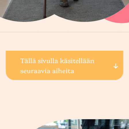
Tällä sivulla käsitellään
seuraavia aiheita