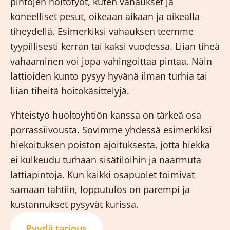
pintojen hoitotyöt, kuten vahaukset ja
koneelliset pesut, oikeaan aikaan ja oikealla
tiheydellä. Esimerkiksi vahauksen teemme
tyypillisesti kerran tai kaksi vuodessa. Liian tiheä
vahaaminen voi jopa vahingoittaa pintaa. Näin
lattioiden kunto pysyy hyvänä ilman turhia tai
liian tiheitä hoitokäsittelyjä.
Yhteistyö huoltoyhtiön kanssa on tärkeä osa
porrassiivousta. Sovimme yhdessä esimerkiksi
hiekoituksen poiston ajoituksesta, jotta hiekka
ei kulkeudu turhaan sisätiloihin ja naarmuta
lattiapintoja. Kun kaikki osapuolet toimivat
samaan tahtiin, lopputulos on parempi ja
kustannukset pysyvät kurissa.
Pyydä tarjous