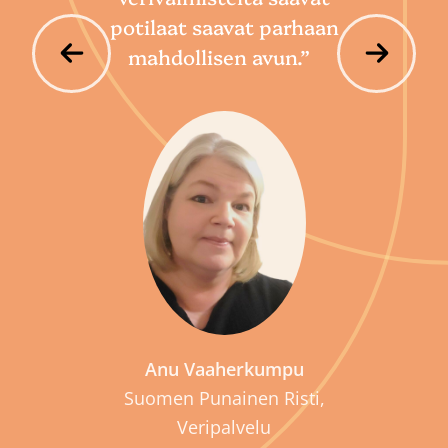
potilaat saavat parhaan
mahdollisen avun.”
P
Anu Vaaherkumpu
Suomen Punainen Risti,
Veripalvelu