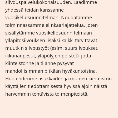
siivouspalvelukokonaisuuden. Laadimme
yhdessä teidän kanssanne
vuosikellosuunnitelman. Noudatamme
toiminnassamme elinkaariajattelua, joten
sisällytämme vuosikellosuunnitelmaan
ylläpitosiivouksen lisäksi kaikki tarvittavat
muutkin siivoustyöt (esim. suursiivoukset,
ikkunanpesut, yläpölyjen poistot), jotta
kiinteistönne ja tilanne pysyvät
mahdollisimman pitkään hyväkuntoisina.
Huolehdimme asukkaiden ja muiden kiinteistön
käyttäjien tiedottamisesta hyvissä ajoin näistä
harvemmin tehtävistä toimenpiteistä.