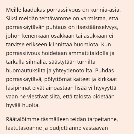
Meille laadukas
porrassiivous
on kunnia-asia.
Siksi meidän tehtävämme on varmistaa, että
porraskäytävän puhtaus on itsestäänselvyys,
johon kenenkään osakkaan tai asukkaan ei
tarvitse erikseen kiinnittää huomiota. Kun
porrassiivous hoidetaan ammattitaidolla ja
tarkalla silmällä, säästytään turhilta
huomautuksilta ja yhteydenotoilta. Puhdas
porraskäytävä, pölyttömät kaiteet ja kirkkaat
lasipinnat eivät ainoastaan lisää viihtyvyyttä,
vaan ne viestivät siitä, että talosta pidetään
hyvää huolta.
Räätälöimme täsmälleen teidän tarpeitanne,
laatutasoanne ja budjettianne vastaavan