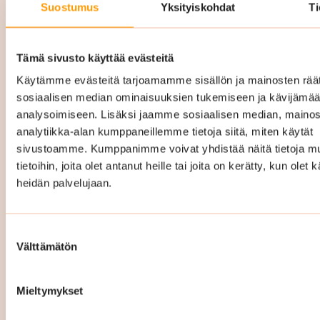
Suostumus
Yksityiskohdat
Ti
Porraskäytävien lattiat ovat kovalla kulutuksella
joka päivä, ja Suomen sääolosuhteet tekevät
niistä erityisen haavoittuvia. Talvella jalkineiden
Tämä sivusto käyttää evästeitä
mukana kulkeutuva katusuola, kura ja hiekka
Käytämme evästeitä tarjoamamme sisällön ja mainosten räät
voivat imeytyä lattiamateriaaleihin ja
sosiaalisen median ominaisuuksien tukemiseen ja kävijäm
analysoimiseen. Lisäksi jaamme sosiaalisen median, mainos
vahingoittaa niitä pysyvästi. Erityisesti
analytiikka-alan kumppaneillemme tietoja siitä, miten käytät
uudemmissa taloissa käytetyt PUR- ja
sivustoamme. Kumppanimme voivat yhdistää näitä tietoja mu
vinyylilattiat eivät anna anteeksi laiminlyöntejä.
tietoihin, joita olet antanut heille tai joita on kerätty, kun olet 
Mikäli ne pääsevät vaurioitumaan, niitä ei voi
heidän palvelujaan.
enää elvyttää. Siksi oikea-aikainen ja oikeilla
menetelmillä tehty siivous on juuri näissä
Suostumuksen
kohteissa erityisen tärkeää. Siivouksesta
Välttämätön
valinta
säästäminen voi pahimmillaan johtaa
ennenaikaiseen ja kalliiseen lattiaremonttiin.
Mieltymykset
Me tiedämme, miten eri lattiamateriaalit