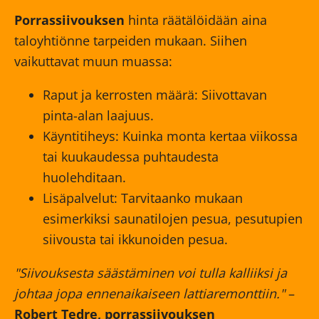
Porrassiivouksen
hinta räätälöidään aina
taloyhtiönne tarpeiden mukaan. Siihen
vaikuttavat muun muassa:
Raput ja kerrosten määrä: Siivottavan
pinta-alan laajuus.
Käyntitiheys: Kuinka monta kertaa viikossa
tai kuukaudessa puhtaudesta
huolehditaan.
Lisäpalvelut: Tarvitaanko mukaan
esimerkiksi saunatilojen pesua, pesutupien
siivousta tai ikkunoiden pesua.
"Siivouksesta säästäminen voi tulla kalliiksi ja
johtaa jopa ennenaikaiseen lattiaremonttiin."
–
Robert Tedre, porrassiivouksen