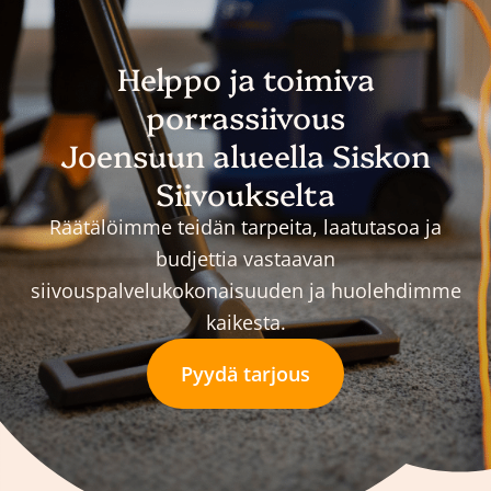
Helppo ja toimiva
porrassiivous
Joensuun alueella Siskon
Siivoukselta
Räätälöimme teidän tarpeita, laatutasoa ja
budjettia vastaavan
siivouspalvelukokonaisuuden ja huolehdimme
kaikesta.
Pyydä tarjous