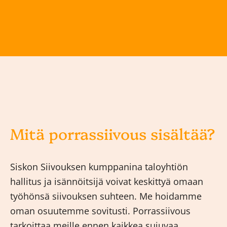
Mitä porrassiivous sisältää?
Siskon Siivouksen kumppanina taloyhtiön
hallitus ja isännöitsijä voivat keskittyä omaan
työhönsä siivouksen suhteen. Me hoidamme
oman osuutemme sovitusti. Porrassiivous
tarkoittaa meille ennen kaikkea sujuvaa