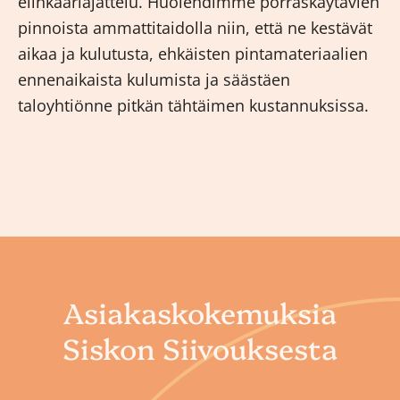
elinkaariajattelu. Huolehdimme porraskäytävien
pinnoista ammattitaidolla niin, että ne kestävät
aikaa ja kulutusta, ehkäisten pintamateriaalien
ennenaikaista kulumista ja säästäen
taloyhtiönne pitkän tähtäimen kustannuksissa.
Asiakaskokemuksia
Siskon Siivouksesta