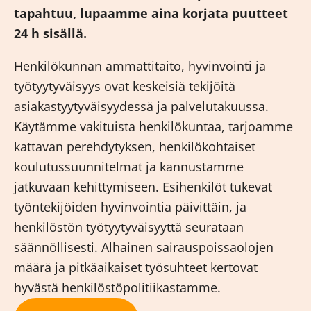
tapahtuu, lupaamme aina korjata puutteet
24 h sisällä.
Henkilökunnan ammattitaito, hyvinvointi ja
työtyytyväisyys ovat keskeisiä tekijöitä
asiakastyytyväisyydessä ja palvelutakuussa.
Käytämme vakituista henkilökuntaa, tarjoamme
kattavan perehdytyksen, henkilökohtaiset
koulutussuunnitelmat ja kannustamme
jatkuvaan kehittymiseen. Esihenkilöt tukevat
työntekijöiden hyvinvointia päivittäin, ja
henkilöstön työtyytyväisyyttä seurataan
säännöllisesti. Alhainen sairauspoissaolojen
määrä ja pitkäaikaiset työsuhteet kertovat
hyvästä henkilöstöpolitiikastamme.