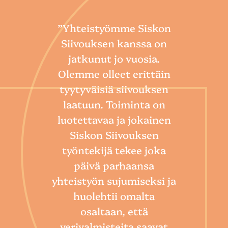
”Yhteistyömme Siskon
Siivouksen kanssa on
jatkunut jo vuosia.
Olemme olleet erittäin
tyytyväisiä siivouksen
laatuun. Toiminta on
“
luotettavaa ja jokainen
Sii
Siskon Siivouksen
he
työntekijä tekee joka
Toim
päivä parhaansa
niin
yhteistyön sujumiseksi ja
so
huolehtii omalta
hoi
osaltaan, että
por
verivalmisteita saavat