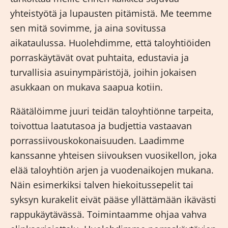
yhteistyötä ja lupausten pitämistä. Me teemme
sen mitä sovimme, ja aina sovitussa
aikataulussa. Huolehdimme, että taloyhtiöiden
porraskäytävät ovat puhtaita, edustavia ja
turvallisia asuinympäristöjä, joihin jokaisen
asukkaan on mukava saapua kotiin.
Räätälöimme juuri teidän taloyhtiönne tarpeita,
toivottua laatutasoa ja budjettia vastaavan
porrassiivouskokonaisuuden. Laadimme
kanssanne yhteisen siivouksen vuosikellon, joka
elää taloyhtiön arjen ja vuodenaikojen mukana.
Näin esimerkiksi talven hiekoitussepelit tai
syksyn kurakelit eivät pääse yllättämään ikävästi
rappukäytävässä. Toimintaamme ohjaa vahva