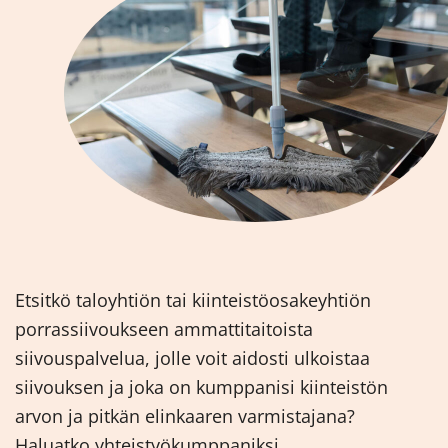
Etsitkö taloyhtiön tai kiinteistöosakeyhtiön
porrassiivoukseen ammattitaitoista
siivouspalvelua, jolle voit aidosti ulkoistaa
siivouksen ja joka on kumppanisi kiinteistön
arvon ja pitkän elinkaaren varmistajana?
Haluatko yhteistyökumppaniksi