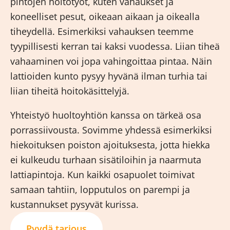
pintojen hoitotyöt, kuten vahaukset ja
koneelliset pesut, oikeaan aikaan ja oikealla
tiheydellä. Esimerkiksi vahauksen teemme
tyypillisesti kerran tai kaksi vuodessa. Liian tiheä
vahaaminen voi jopa vahingoittaa pintaa. Näin
lattioiden kunto pysyy hyvänä ilman turhia tai
liian tiheitä hoitokäsittelyjä.
Yhteistyö huoltoyhtiön kanssa on tärkeä osa
porrassiivousta. Sovimme yhdessä esimerkiksi
hiekoituksen poiston ajoituksesta, jotta hiekka
ei kulkeudu turhaan sisätiloihin ja naarmuta
lattiapintoja. Kun kaikki osapuolet toimivat
samaan tahtiin, lopputulos on parempi ja
kustannukset pysyvät kurissa.
Pyydä tarjous