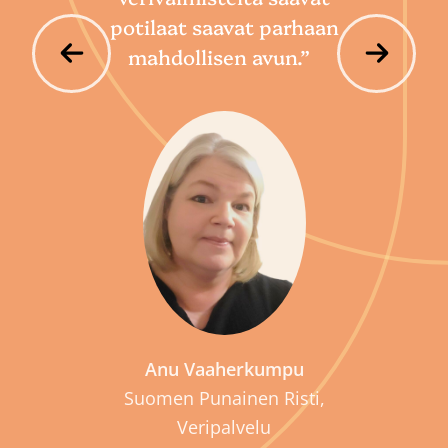
potilaat saavat parhaan
mahdollisen avun.”
P
Anu Vaaherkumpu
Suomen Punainen Risti,
Veripalvelu