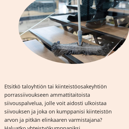
Etsitkö taloyhtiön tai kiinteistöosakeyhtiön
porrassiivoukseen ammattitaitoista
siivouspalvelua, jolle voit aidosti ulkoistaa
siivouksen ja joka on kumppanisi kiinteistön
arvon ja pitkän elinkaaren varmistajana?
Haluatko yhteistyökumppaniksi