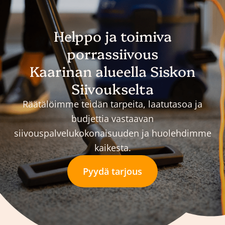
Helppo ja toimiva
porrassiivous
Kaarinan alueella Siskon
Siivoukselta
Räätälöimme teidän tarpeita, laatutasoa ja
budjettia vastaavan
siivouspalvelukokonaisuuden ja huolehdimme
kaikesta.
Pyydä tarjous