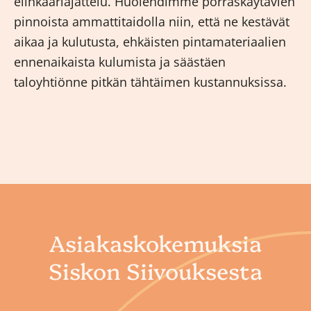
elinkaariajattelu. Huolehdimme porraskäytävien
pinnoista ammattitaidolla niin, että ne kestävät
aikaa ja kulutusta, ehkäisten pintamateriaalien
ennenaikaista kulumista ja säästäen
taloyhtiönne pitkän tähtäimen kustannuksissa.
Asiakaskokemuksia
Siskon Siivouksesta