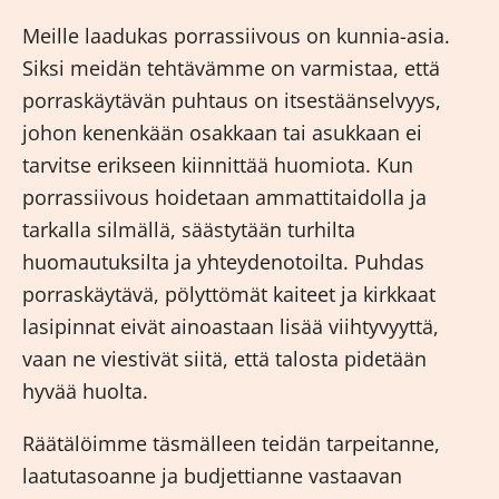
Meille laadukas
porrassiivous
on kunnia-asia.
Siksi meidän tehtävämme on varmistaa, että
porraskäytävän puhtaus on itsestäänselvyys,
johon kenenkään osakkaan tai asukkaan ei
tarvitse erikseen kiinnittää huomiota. Kun
porrassiivous hoidetaan ammattitaidolla ja
tarkalla silmällä, säästytään turhilta
huomautuksilta ja yhteydenotoilta. Puhdas
porraskäytävä, pölyttömät kaiteet ja kirkkaat
lasipinnat eivät ainoastaan lisää viihtyvyyttä,
vaan ne viestivät siitä, että talosta pidetään
hyvää huolta.
Räätälöimme täsmälleen teidän tarpeitanne,
laatutasoanne ja budjettianne vastaavan