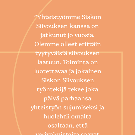
”Yhteistyömme Siskon
Siivouksen kanssa on
jatkunut jo vuosia.
Olemme olleet erittäin
tyytyväisiä siivouksen
laatuun. Toiminta on
“
luotettavaa ja jokainen
Sii
Siskon Siivouksen
he
työntekijä tekee joka
Toim
päivä parhaansa
niin
yhteistyön sujumiseksi ja
so
huolehtii omalta
hoi
osaltaan, että
por
verivalmisteita saavat