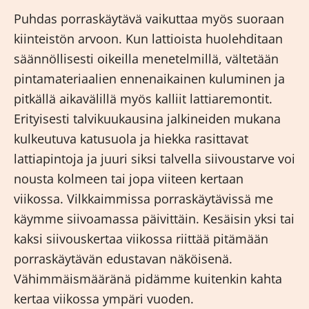
Puhdas porraskäytävä vaikuttaa myös suoraan
kiinteistön arvoon. Kun lattioista huolehditaan
säännöllisesti oikeilla menetelmillä, vältetään
pintamateriaalien ennenaikainen kuluminen ja
pitkällä aikavälillä myös kalliit lattiaremontit.
Erityisesti talvikuukausina jalkineiden mukana
kulkeutuva katusuola ja hiekka rasittavat
lattiapintoja ja juuri siksi talvella siivoustarve voi
nousta kolmeen tai jopa viiteen kertaan
viikossa. Vilkkaimmissa porraskäytävissä me
käymme siivoamassa päivittäin. Kesäisin yksi tai
kaksi siivouskertaa viikossa riittää pitämään
porraskäytävän edustavan näköisenä.
Vähimmäismääränä pidämme kuitenkin kahta
kertaa viikossa ympäri vuoden.