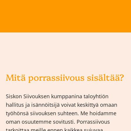
Mitä porrassiivous sisältää?
Siskon Siivouksen kumppanina taloyhtiön
hallitus ja isännöitsijä voivat keskittyä omaan
työhönsä siivouksen suhteen. Me hoidamme
oman osuutemme sovitusti. Porrassiivous
tarkoittaa meille ennen kaikkea sujuvaa