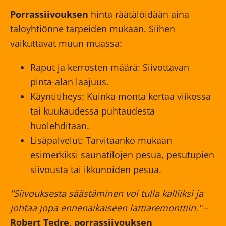
Porrassiivouksen
hinta räätälöidään aina
taloyhtiönne tarpeiden mukaan. Siihen
vaikuttavat muun muassa:
Raput ja kerrosten määrä: Siivottavan
pinta-alan laajuus.
Käyntitiheys: Kuinka monta kertaa viikossa
tai kuukaudessa puhtaudesta
huolehditaan.
Lisäpalvelut: Tarvitaanko mukaan
esimerkiksi saunatilojen pesua, pesutupien
siivousta tai ikkunoiden pesua.
"Siivouksesta säästäminen voi tulla kalliiksi ja
johtaa jopa ennenaikaiseen lattiaremonttiin."
–
Robert Tedre, porrassiivouksen