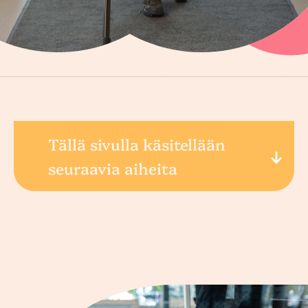
Tällä sivulla käsitellään
seuraavia aiheita