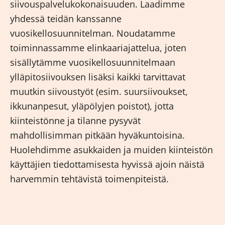
siivouspalvelukokonaisuuden. Laadimme
yhdessä teidän kanssanne
vuosikellosuunnitelman. Noudatamme
toiminnassamme elinkaariajattelua, joten
sisällytämme vuosikellosuunnitelmaan
ylläpitosiivouksen lisäksi kaikki tarvittavat
muutkin siivoustyöt (esim. suursiivoukset,
ikkunanpesut, yläpölyjen poistot), jotta
kiinteistönne ja tilanne pysyvät
mahdollisimman pitkään hyväkuntoisina.
Huolehdimme asukkaiden ja muiden kiinteistön
käyttäjien tiedottamisesta hyvissä ajoin näistä
harvemmin tehtävistä toimenpiteistä.