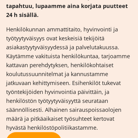
tapahtuu, lupaamme aina korjata puutteet
24 h sisällä.
Henkilökunnan ammattitaito, hyvinvointi ja
työtyytyväisyys ovat keskeisiä tekijöitä
asiakastyytyväisyydessä ja palvelutakuussa.
Käytämme vakituista henkilökuntaa, tarjoamme
kattavan perehdytyksen, henkilökohtaiset
koulutussuunnitelmat ja kannustamme
jatkuvaan kehittymiseen. Esihenkilöt tukevat
työntekijöiden hyvinvointia päivittäin, ja
henkilöstön työtyytyväisyyttä seurataan
säännöllisesti. Alhainen sairauspoissaolojen
määrä ja pitkäaikaiset työsuhteet kertovat
hyvästä henkilöstöpolitiikastamme.