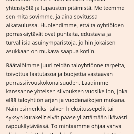
yhteistyötä ja lupausten pitämistä. Me teemme
sen mitä sovimme, ja aina sovitussa
aikataulussa. Huolehdimme, että taloyhtiöiden
porraskäytävät ovat puhtaita, edustavia ja
turvallisia asuinympäristöjä, joihin jokaisen
asukkaan on mukava saapua kotiin.
Räätälöimme juuri teidän taloyhtiönne tarpeita,
toivottua laatutasoa ja budjettia vastaavan
porrassiivouskokonaisuuden. Laadimme
kanssanne yhteisen siivouksen vuosikellon, joka
elää taloyhtiön arjen ja vuodenaikojen mukana.
Näin esimerkiksi talven hiekoitussepelit tai
syksyn kurakelit eivät pääse yllättämään ikävästi
rappukäytävässä. Toimintaamme ohjaa vahva