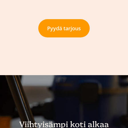
Pyydä tarjous
Viihtyisämpi koti alkaa