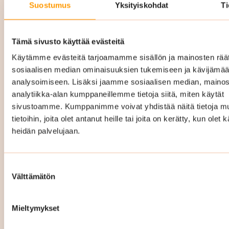
Suostumus
Yksityiskohdat
Ti
Porraskäytävien lattiat ovat kovalla kulutuksella
joka päivä, ja Suomen sääolosuhteet tekevät
niistä erityisen haavoittuvia. Talvella jalkineiden
Tämä sivusto käyttää evästeitä
mukana kulkeutuva katusuola, kura ja hiekka
Käytämme evästeitä tarjoamamme sisällön ja mainosten räät
voivat imeytyä lattiamateriaaleihin ja
sosiaalisen median ominaisuuksien tukemiseen ja kävijäm
analysoimiseen. Lisäksi jaamme sosiaalisen median, mainos
vahingoittaa niitä pysyvästi. Erityisesti
analytiikka-alan kumppaneillemme tietoja siitä, miten käytät
uudemmissa taloissa käytetyt PUR- ja
sivustoamme. Kumppanimme voivat yhdistää näitä tietoja mu
vinyylilattiat eivät anna anteeksi laiminlyöntejä.
tietoihin, joita olet antanut heille tai joita on kerätty, kun olet 
Mikäli ne pääsevät vaurioitumaan, niitä ei voi
heidän palvelujaan.
enää elvyttää. Siksi oikea-aikainen ja oikeilla
menetelmillä tehty siivous on juuri näissä
Suostumuksen
kohteissa erityisen tärkeää. Siivouksesta
Välttämätön
valinta
säästäminen voi pahimmillaan johtaa
ennenaikaiseen ja kalliiseen lattiaremonttiin.
Mieltymykset
Me tiedämme, miten eri lattiamateriaalit