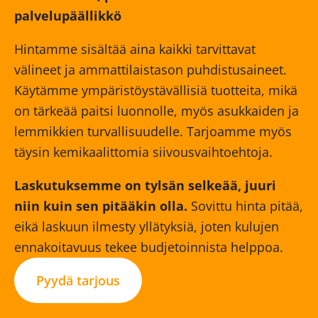
palvelupäällikkö
Hintamme sisältää aina kaikki tarvittavat
välineet ja ammattilaistason puhdistusaineet.
Käytämme ympäristöystävällisiä tuotteita, mikä
on tärkeää paitsi luonnolle, myös asukkaiden ja
lemmikkien turvallisuudelle. Tarjoamme myös
täysin kemikaalittomia siivousvaihtoehtoja.
Laskutuksemme on tylsän selkeää, juuri
niin kuin sen pitääkin olla.
Sovittu hinta pitää,
eikä laskuun ilmesty yllätyksiä, joten kulujen
ennakoitavuus tekee budjetoinnista helppoa.
Pyydä tarjous