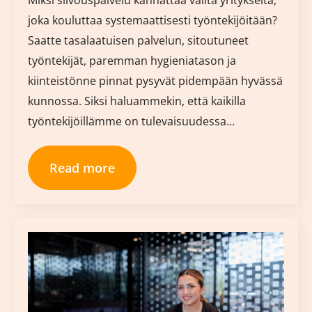
Miksi siivouspalvelu kannattaa valita yritykseltä,
joka kouluttaa systemaattisesti työntekijöitään?
Saatte tasalaatuisen palvelun, sitoutuneet
työntekijät, paremman hygieniatason ja
kiinteistönne pinnat pysyvät pidempään hyvässä
kunnossa. Siksi haluammekin, että kaikilla
työntekijöillämme on tulevaisuudessa…
Read more