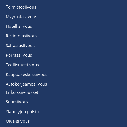
Toimistosiivous
Myymäläsiivous
Hotellisiivous
Ravintolasiivous
Sairaalasiivous
Porrassiivous
Teollisuussiivous
Kauppakeskussiivous
Autokorjaamosiivous
Erikoissiivoukset
Suursiivous
Yläpölyjen poisto
Oiva-siivous