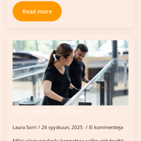
Read more
Siivousalan koulutus
Laura Sorri
26 syyskuun, 2025
Ei kommentteja