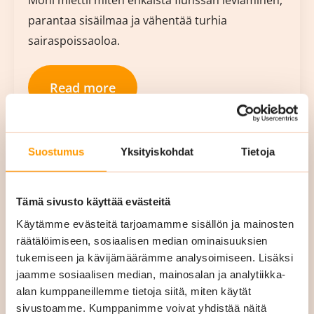
Moni miettii miten ehkäistä flunssan leviäminen,
parantaa sisäilmaa ja vähentää turhia
sairaspoissaoloa.
Read more
Suostumus
Yksityiskohdat
Tietoja
Tämä sivusto käyttää evästeitä
Käytämme evästeitä tarjoamamme sisällön ja mainosten
räätälöimiseen, sosiaalisen median ominaisuuksien
tukemiseen ja kävijämäärämme analysoimiseen. Lisäksi
jaamme sosiaalisen median, mainosalan ja analytiikka-
alan kumppaneillemme tietoja siitä, miten käytät
Miten valita sopivin
sivustoamme. Kumppanimme voivat yhdistää näitä