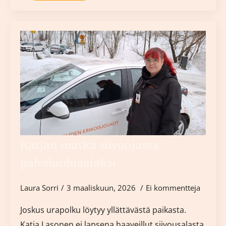
Katjan matka siivoojasta
palveluohjaajaksi
Laura Sorri
3 maaliskuun, 2026
Ei kommentteja
Joskus urapolku löytyy yllättävästä paikasta.
Katja Lasonen ei lapsena haaveillut siivousalasta,