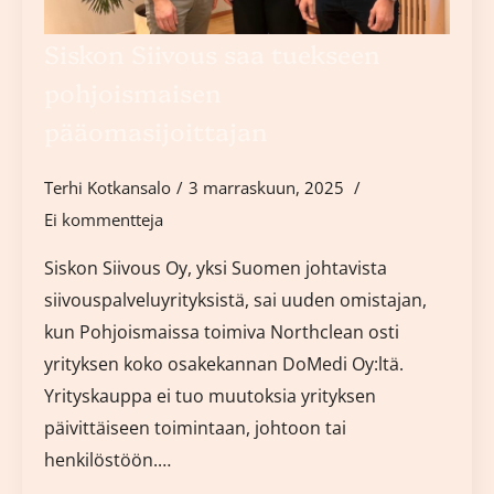
Siskon Siivous saa tuekseen
pohjoismaisen
pääomasijoittajan
Terhi Kotkansalo
3 marraskuun, 2025
Ei kommentteja
Siskon Siivous Oy, yksi Suomen johtavista
siivouspalveluyrityksistä, sai uuden omistajan,
kun Pohjoismaissa toimiva Northclean osti
yrityksen koko osakekannan DoMedi Oy:ltä.
Yrityskauppa ei tuo muutoksia yrityksen
päivittäiseen toimintaan, johtoon tai
henkilöstöön.…