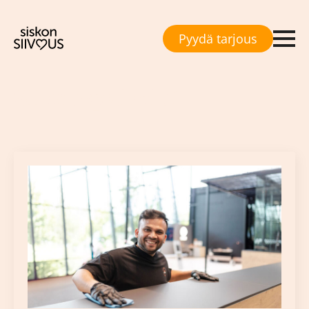
Pyydä tarjous
Kategoria:
Siivouspalvelut