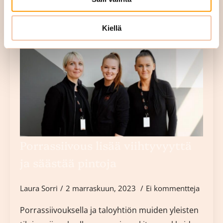
Kiellä
Porrassiivous lisää viihtyvyyttä
ja säästää pintoja
Laura Sorri
2 marraskuun, 2023
Ei kommentteja
Porrassiivouksella ja taloyhtiön muiden yleisten