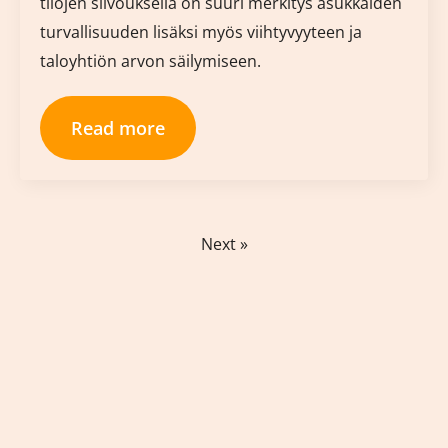
tilojen siivouksella on suuri merkitys asukkaiden
turvallisuuden lisäksi myös viihtyvyyteen ja
taloyhtiön arvon säilymiseen.
Read more
Next »