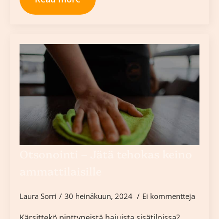
Otsonointi – Jätä tehokas keino
ammattilaisille
Laura Sorri
30 heinäkuun, 2024
Ei kommentteja
Kärsittekö pinttyneistä hajuista sisätiloissa?