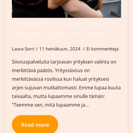
Yrityssiivous – Siskon Siivous on
kumppani, johon voit luottaa
Laura Sorri
11 heinäkuun, 2024
Ei kommentteja
Siivouspalveluita tarjoavan yrityksen valinta on
merkittävä päätös. Yrityssiivous on
merkittävässä roolissa kun haluat yrityksesi
arjen sujuvan mutkattomasti. Emme lupaa kuuta
taivaalta, mutta lupaamme sinulle tämän:
“Teemme sen, mitä lupaamme ja…
Read more