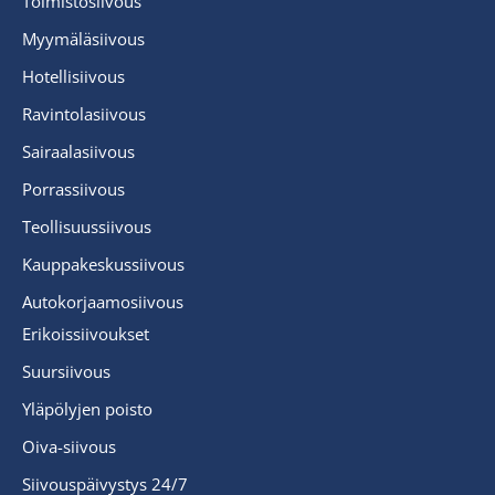
Toimistosiivous
Myymäläsiivous
Hotellisiivous
Ravintolasiivous
Sairaalasiivous
Porrassiivous
Teollisuussiivous
Kauppakeskussiivous
Autokorjaamosiivous
Erikoissiivoukset
Suursiivous
Yläpölyjen poisto
Oiva-siivous
Siivouspäivystys 24/7