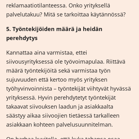
reklamaatiotilanteessa. Onko yrityksellä
palvelutakuu? Mitä se tarkoittaa käytännössä?
5. Työntekijöiden määrä ja heidän
perehdytys
Kannattaa aina varmistaa, ettei
siivousyrityksessä ole työvoimapulaa. Riittävä
määrä työntekijöitä sekä varmistaa työn
sujuvuuden että kertoo myös yrityksen
työhyvinvoinnista – työntekijät viihtyvät hyvässä
yrityksessä. Hyvin perehdytetyt työntekijät
takaavat siivouksen laadun ja asiakkaalta
säästyy aikaa siivoojien tietäessä tarkalleen
asiakkaan kohteen palvelusuunnitelman.