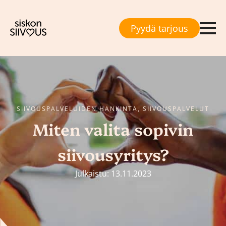
Pyydä tarjous
SIIVOUSPALVELUIDEN HANKINTA, SIIVOUSPALVELUT
Miten valita sopivin
siivousyritys?
Julkaistu: 13.11.2023