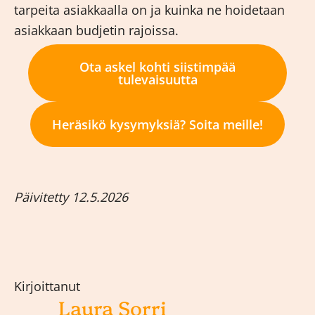
tarpeita asiakkaalla on ja kuinka ne hoidetaan
asiakkaan budjetin rajoissa.
Ota askel kohti siistimpää
tulevaisuutta
Heräsikö kysymyksiä? Soita meille!
Päivitetty 12.5.2026
Kirjoittanut
Laura Sorri