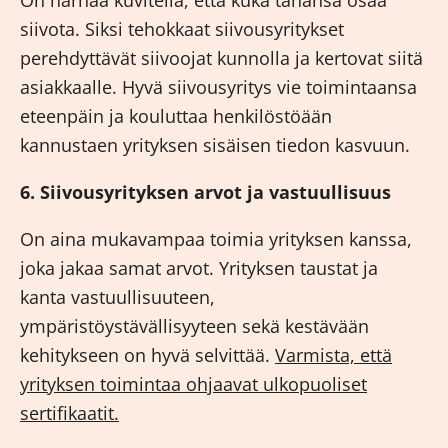
On harhaa kuvitella, että kuka tahansa osaa
siivota. Siksi tehokkaat siivousyritykset
perehdyttävät siivoojat kunnolla ja kertovat siitä
asiakkaalle. Hyvä siivousyritys vie toimintaansa
eteenpäin ja kouluttaa henkilöstöään
kannustaen yrityksen sisäisen tiedon kasvuun.
6. Siivousyrityksen arvot ja vastuullisuus
On aina mukavampaa toimia yrityksen kanssa,
joka jakaa samat arvot. Yrityksen taustat ja
kanta vastuullisuuteen,
ympäristöystävällisyyteen sekä kestävään
kehitykseen on hyvä selvittää.
Varmista, että
yrityksen toimintaa ohjaavat ulkopuoliset
sertifikaatit.