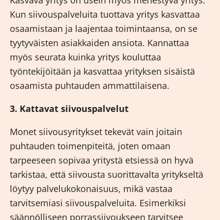
Kasvava yritys on usein myös menestyvä yritys.
Kun siivouspalveluita tuottava yritys kasvattaa
osaamistaan ja laajentaa toimintaansa, on se
tyytyväisten asiakkaiden ansiota. Kannattaa
myös seurata kuinka yritys kouluttaa
työntekijöitään ja kasvattaa yrityksen sisäistä
osaamista puhtauden ammattilaisena.
3. Kattavat siivouspalvelut
Monet siivousyritykset tekevät vain joitain
puhtauden toimenpiteitä, joten omaan
tarpeeseen sopivaa yritystä etsiessä on hyvä
tarkistaa, että siivousta suorittavalta yritykseltä
löytyy palvelukokonaisuus, mikä vastaa
tarvitsemiasi siivouspalveluita. Esimerkiksi
säännölliseen porrassiivoukseen tarvitsee