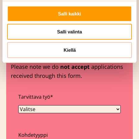
Looking for a job? Please read
this!
Salli kaikki
We accept
applications only
received
Salli valinta
through our recruitment system. You can
find it here
rekry.siskonsiivous.fi
.
Kiellä
Please note we do
not accept
applications
received through this form.
Tarvittava työ
*
Kohdetyyppi