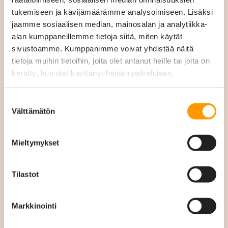
tukemiseen ja kävijämäärämme analysoimiseen. Lisäksi
jaamme sosiaalisen median, mainosalan ja analytiikka-
alan kumppaneillemme tietoja siitä, miten käytät
sivustoamme. Kumppanimme voivat yhdistää näitä
tietoja muihin tietoihin, joita olet antanut heille tai joita on
kerätty, kun olet käyttänyt heidän palvelujaan.
Suostumuksen
Välttämätön
valinta
Pyydä tarjous
Mieltymykset
Täytä ja lähetä oheinen lomake, niin
Tilastot
palaamme asiaan mahdollisimman pian.
Markkinointi