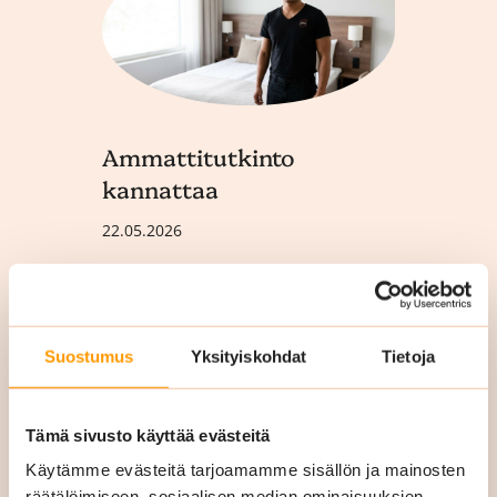
Ammattitutkinto
kannattaa
Vero
kiint
22.05.2026
24.04.2
Prem Tamang aloitti Siskon
Siivouksella vuonna 2023 ja
Mitä s
Suostumus
Yksityiskohdat
Tietoja
suoritti 2025 puhtaus- ja
Jos ol
kiinteistöpalvelualan
raken
ammattitutkinnon Keudassa....
Tämä sivusto käyttää evästeitä
toden
Käytämme evästeitä tarjoamamme sisällön ja mainosten
kuvall
räätälöimiseen, sosiaalisen median ominaisuuksien