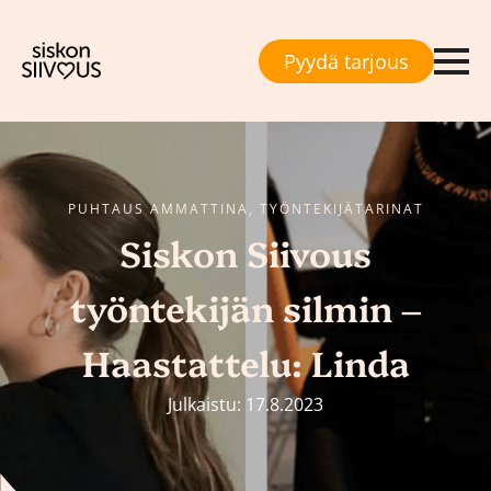
Pyydä tarjous
PUHTAUS AMMATTINA, TYÖNTEKIJÄTARINAT
Siskon Siivous
työntekijän silmin –
Haastattelu: Linda
Julkaistu: 17.8.2023