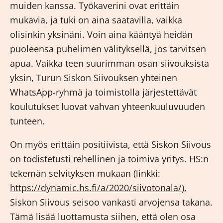
muiden kanssa. Työkaverini ovat erittäin
mukavia, ja tuki on aina saatavilla, vaikka
olisinkin yksinäni. Voin aina kääntyä heidän
puoleensa puhelimen välityksellä, jos tarvitsen
apua. Vaikka teen suurimman osan siivouksista
yksin, Turun Siskon Siivouksen yhteinen
WhatsApp-ryhmä ja toimistolla järjestettävät
koulutukset luovat vahvan yhteenkuuluvuuden
tunteen.
On myös erittäin positiivista, että Siskon Siivous
on todistetusti rehellinen ja toimiva yritys. HS:n
tekemän selvityksen mukaan (linkki:
https://dynamic.hs.fi/a/2020/siivotonala/
),
Siskon Siivous seisoo vankasti arvojensa takana.
Tämä lisää luottamusta siihen, että olen osa