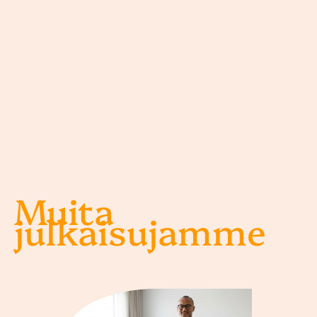
Muita
julkaisujamme