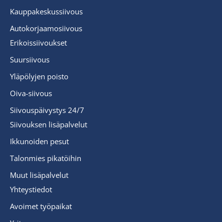
Kauppakeskussiivous
Autokorjaamosiivous
Erikoissiivoukset
Suursiivous
Yläpölyjen poisto
Oiva-siivous
Siivouspäivystys 24/7
Siivouksen lisäpalvelut
Ikkunoiden pesut
Talonmies pikatöihin
Muut lisäpalvelut
Yhteystiedot
Avoimet työpaikat