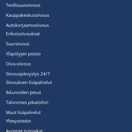
Teollisuussiivous
Kauppakeskussiivous
Autokorjaamosiivous
Erikoissiivoukset
Suursiivous
Yläpölyjen poisto
Oiva-siivous
Siivouspäivystys 24/7
Siivouksen lisäpalvelut
Ikkunoiden pesut
Talonmies pikatöihin
Muut lisäpalvelut
Yhteystiedot
Avoimet työpaikat