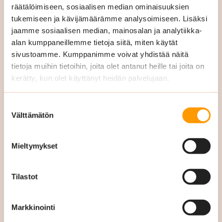
räätälöimiseen, sosiaalisen median ominaisuuksien
tukemiseen ja kävijämäärämme analysoimiseen. Lisäksi
jaamme sosiaalisen median, mainosalan ja analytiikka-
alan kumppaneillemme tietoja siitä, miten käytät
Y-tunnus
sivustoamme. Kumppanimme voivat yhdistää näitä
tietoja muihin tietoihin, joita olet antanut heille tai joita on
kerätty, kun olet käyttänyt heidän palvelujaan.
Suostumuksen
Välttämätön
Sähköpostiosoite
*
valinta
Mieltymykset
Tilastot
Puhelinnumero
*
Markkinointi