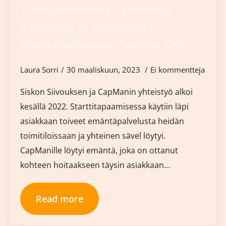
Toimistoemäntä varmistaa
siisteyden ja sujuvuuden –
Asiakaskokemus CapMan Oyj
Laura Sorri
30 maaliskuun, 2023
Ei kommentteja
Siskon Siivouksen ja CapManin yhteistyö alkoi
kesällä 2022. Starttitapaamisessa käytiin läpi
asiakkaan toiveet emäntäpalvelusta heidän
toimitiloissaan ja yhteinen sävel löytyi.
CapManille löytyi emäntä, joka on ottanut
kohteen hoitaakseen täysin asiakkaan…
Read more