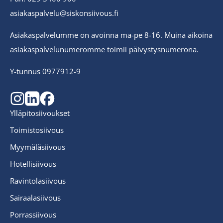
asiakaspalvelu@siskonsiivous.fi
Asiakaspalvelumme on avoinna ma-pe 8-16. Muina aikoina
asiakaspalvelunumeromme toimii päivystysnumerona.
Y-tunnus 0977912-9
Ylläpitosiivoukset
Toimistosiivous
Myymäläsiivous
Hotellisiivous
Ravintolasiivous
Sairaalasiivous
Porrassiivous