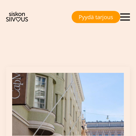
Pyydä tarjous
Avainsana:
toimistoemäntä