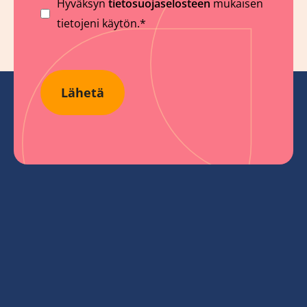
Suostumus
Hyväksyn
tietosuojaselosteen
mukaisen
tietojeni käytön.*