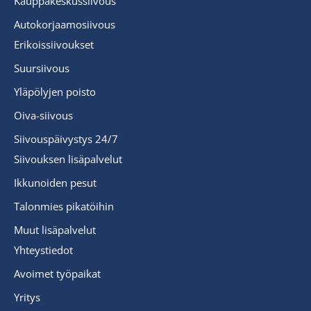
Kauppakeskussiivous
Autokorjaamosiivous
Erikoissiivoukset
Suursiivous
Yläpölyjen poisto
Oiva-siivous
Siivouspäivystys 24/7
Siivouksen lisäpalvelut
Ikkunoiden pesut
Talonmies pikatöihin
Muut lisäpalvelut
Yhteystiedot
Avoimet työpaikat
Yritys