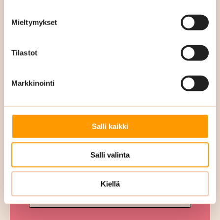
Mieltymykset
Kohteen kaupunki
*
Tilastot
Markkinointi
Yhteyshenkilö
*
Salli kaikki
Salli valinta
Yritys
*
Kiellä