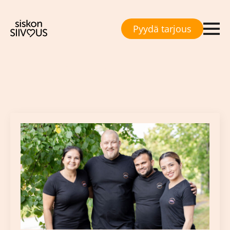
Pyydä tarjous
Siivous kategoria:
Lisäpalvelut