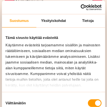
Siivottava alue m2
Suostumus
Yksityiskohdat
Tietoja
Tämä sivusto käyttää evästeitä
Käytämme evästeitä tarjoamamme sisällön ja mainosten
räätälöimiseen, sosiaalisen median ominaisuuksien
Kohteen katuosoite
*
tukemiseen ja kävijämäärämme analysoimiseen. Lisäksi
jaamme sosiaalisen median, mainosalan ja analytiikka-
alan kumppaneillemme tietoja siitä, miten käytät
sivustoamme. Kumppanimme voivat yhdistää näitä
tietoja muihin tietoihin, joita olet antanut heille tai joita on
kerätty, kun olet käyttänyt heidän palvelujaan.
Kohteen postinumero
Suostumuksen
Välttämätön
valinta