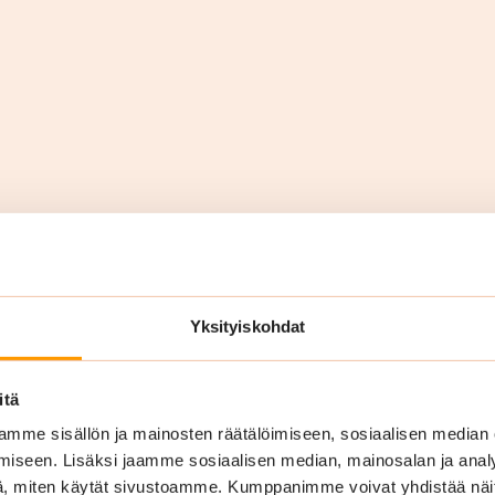
Yksityiskohdat
 quote!
itä
Required work
*
mme sisällön ja mainosten räätälöimiseen, sosiaalisen median
iseen. Lisäksi jaamme sosiaalisen median, mainosalan ja analy
, miten käytät sivustoamme. Kumppanimme voivat yhdistää näitä t