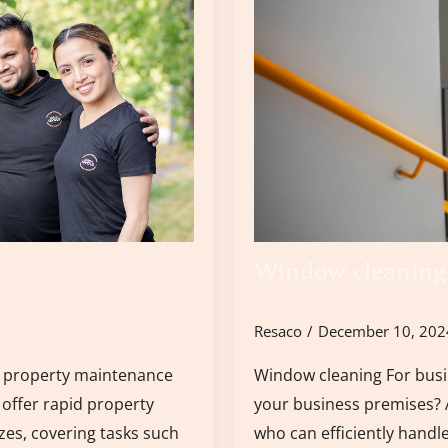
s
Window cleaning
Resaco
December 10, 20
d property maintenance
Window cleaning For busi
 offer rapid property
your business premises? A
zes, covering tasks such
who can efficiently hand