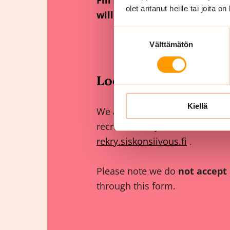
Fill out and submit the form
olet antanut heille tai joita o
will get back to you as soon 
Suostumuksen
Välttämätön
valinta
Looking for a job?
Kiellä
We accept
applications only
r
recruitment system. You can fi
rekry.siskonsiivous.fi
.
Please note we do
not accept
through this form.