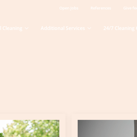
Open Jobs
References
Give f
l Cleaning
Additional Services
24/7 Cleaning 
ategoria:
Ad