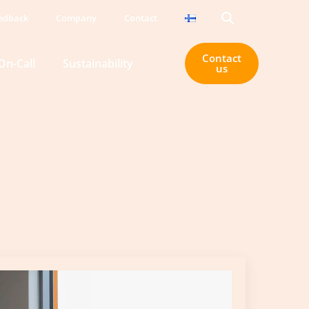
eedback
Company
Contact
Search
Contact
On-Call
Sustainability
for:
us
ditional