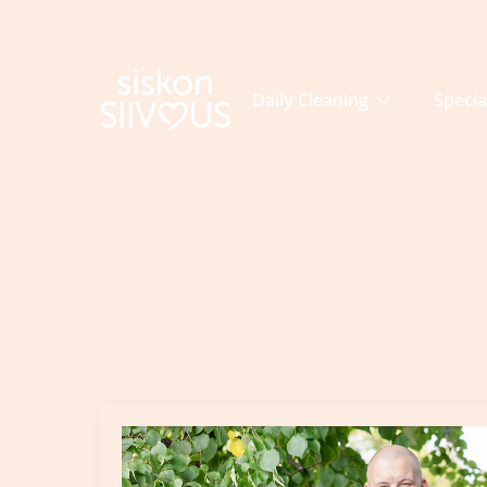
Daily Cleaning
Specia
Siivous k
services