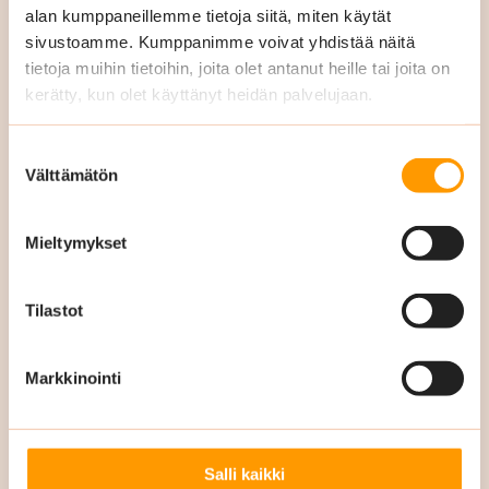
alan kumppaneillemme tietoja siitä, miten käytät
sivustoamme. Kumppanimme voivat yhdistää näitä
tietoja muihin tietoihin, joita olet antanut heille tai joita on
kerätty, kun olet käyttänyt heidän palvelujaan.
Sähköpostiosoite
*
Suostumuksen
Välttämätön
valinta
Mieltymykset
Puhelinnumero
*
Tilastot
Markkinointi
Mahdolliset lisätiedot
Salli kaikki