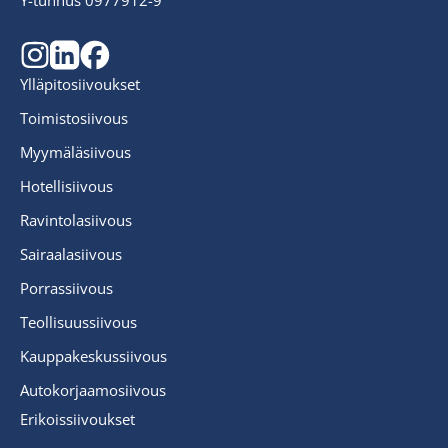
Y-tunnus 0977912-9
Ylläpitosiivoukset
Toimistosiivous
Myymäläsiivous
Hotellisiivous
Ravintolasiivous
Sairaalasiivous
Porrassiivous
Teollisuussiivous
Kauppakeskussiivous
Autokorjaamosiivous
Erikoissiivoukset