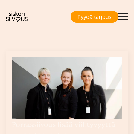
Pyydä tarjous
Avainsana:
rappusiivous
Porrassiivous lisää viihtyvyyttä