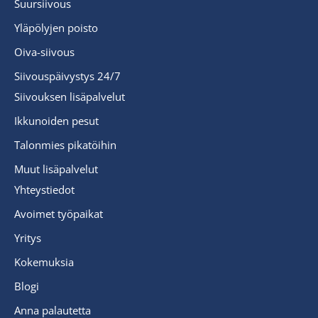
Suursiivous
Yläpölyjen poisto
Oiva-siivous
Siivouspäivystys 24/7
Siivouksen lisäpalvelut
Ikkunoiden pesut
Talonmies pikatöihin
Muut lisäpalvelut
Yhteystiedot
Avoimet työpaikat
Yritys
Kokemuksia
Blogi
Anna palautetta