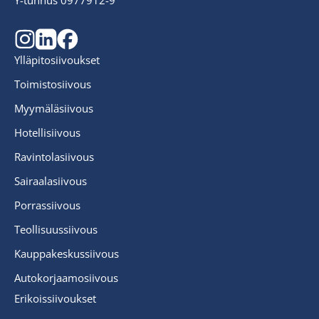
Y-tunnus 0977912-9
Ylläpitosiivoukset
Toimistosiivous
Myymäläsiivous
Hotellisiivous
Ravintolasiivous
Sairaalasiivous
Porrassiivous
Teollisuussiivous
Kauppakeskussiivous
Autokorjaamosiivous
Erikoissiivoukset