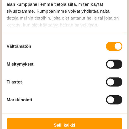
alan kumppaneillemme tietoja siitä, miten käytät
sivustoamme. Kumppanimme voivat yhdistää näitä
tietoja muihin tietoihin, joita olet antanut heille tai joita on
kerätty, kun olet käyttänyt heidän palvelujaan.
Sähköpostiosoite
*
Suostumuksen
Välttämätön
valinta
Mieltymykset
Puhelinnumero
*
Tilastot
Markkinointi
Mahdolliset lisätiedot
Salli kaikki