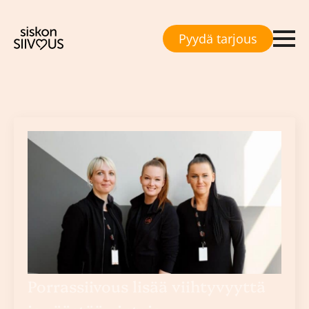
Pyydä tarjous
Avainsana:
porrassiivous
Porrassiivous lisää viihtyvyyttä