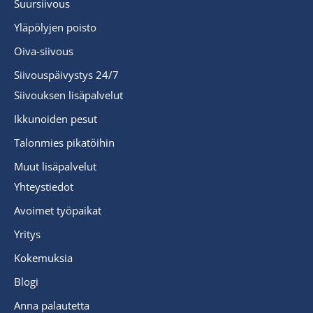
Suursiivous
Yläpölyjen poisto
Oiva-siivous
Siivouspäivystys 24/7
Siivouksen lisäpalvelut
Ikkunoiden pesut
Talonmies pikatöihin
Muut lisäpalvelut
Yhteystiedot
Avoimet työpaikat
Yritys
Kokemuksia
Blogi
Anna palautetta